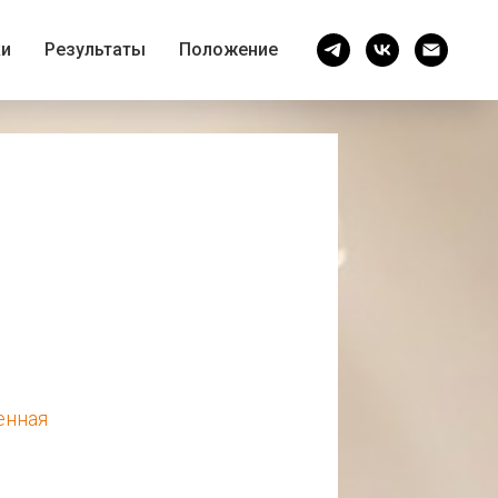
ки
Результаты
Положение
енная