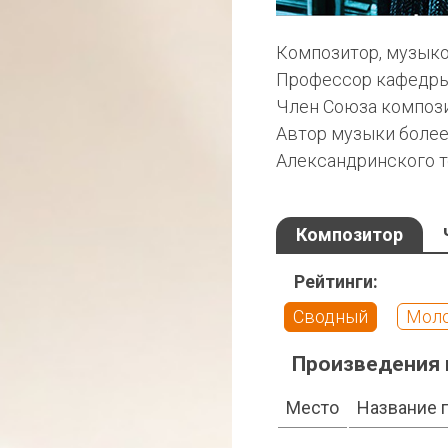
Композитор, музыко
Профессор кафедры 
Член Союза компози
Автор музыки более
Александринского т
Композитор
Рейтинги:
Сводный
Мол
Произведения 
Место
Название 