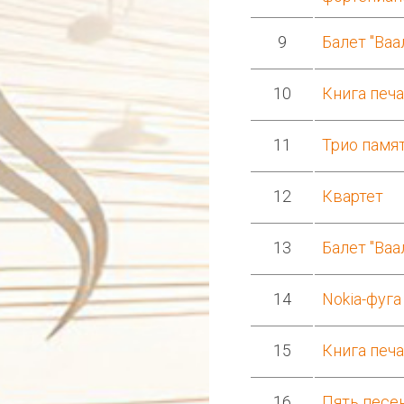
9
Балет "Ваа
10
Книга печа
11
Трио памя
12
Квартет
13
Балет "Ваа
14
Nokia-фуга
15
Книга печа
16
Пять песе