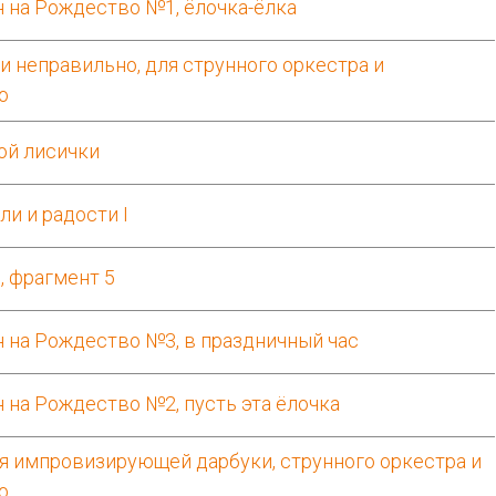
н на Рождество №1, ёлочка-ёлка
и неправильно, для струнного оркестра и
о
ой лисички
ли и радости I
, фрагмент 5
н на Рождество №3, в праздничный час
 на Рождество №2, пусть эта ёлочка
ля импровизирующей дарбуки, струнного оркестра и
о