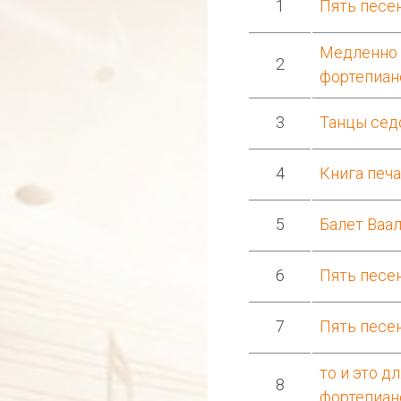
1
Пять песе
Медленно 
2
фортепиан
3
Танцы сед
4
Книга печа
5
Балет Ваал
6
Пять песе
7
Пять песен
то и это д
8
фортепиан