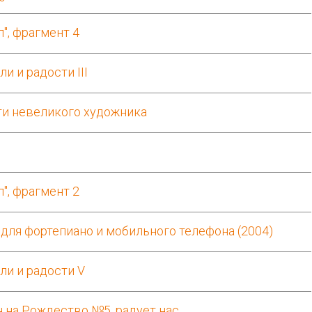
л", фрагмент 4
ли и радости III
ти невеликого художника
л", фрагмент 2
 для фортепиано и мобильного телефона (2004)
ли и радости V
н на Рождество №5, радует нас