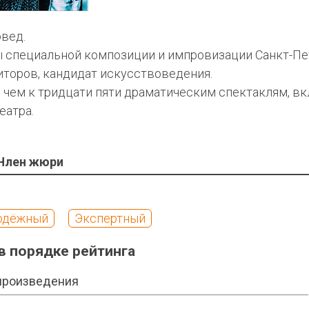
вед.
специальной композиции и импровизации Санкт-Пе
торов, кандидат искусствоведения.
 чем к тридцати пяти драматическим спектаклям, в
еатра.
Член жюри
одёжный
Экспертный
в порядке рейтинга
произведения