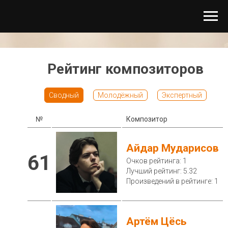
Рейтинг композиторов
Сводный
Молодёжный
Экспертный
№
Композитор
Айдар Мударисов
61
Очков рейтинга: 1
Лучший рейтинг: 5.32
Произведений в рейтинге: 1
Артём Цёсь