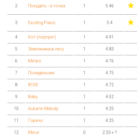
★
2
Похудеть - и точка
1
5.46
★
3
Exciting Piano
1
5.4
4
Кот (портрет)
1
4.91
5
Земляника в лесу
1
4.83
6
Метро
1
4.76
7
Понедельник
1
4.75
8
8100
1
4.72
9
Baby
1
4.52
10
Autumn Melody
1
4.25
11
Горячо
1
4.25
12
Minor
0
2.33 + ?