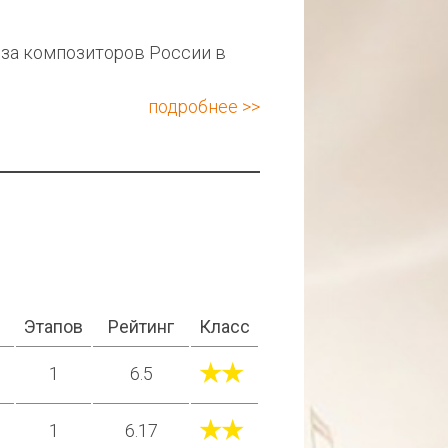
юза композиторов России в
подробнее >>
Этапов
Рейтинг
Класс
★★
1
6.5
★★
1
6.17