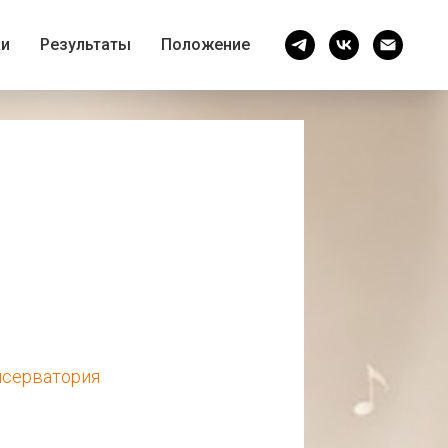
ки
Результаты
Положение
нсерватория