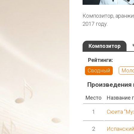
Композитор, аранжи
2017 году.
Композитор
Рейтинги:
Сводный
Мол
Произведения 
Место
Название 
1
Сюита "Му
2
Испанский