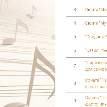
3
Сюита "Му
4
Сюита "Му
5
"Свидание"
6
"Оазис", п
"Лирическ
7
для симфо
Соната "Па
8
фортепиано
Соната "Па
9
фортепиано