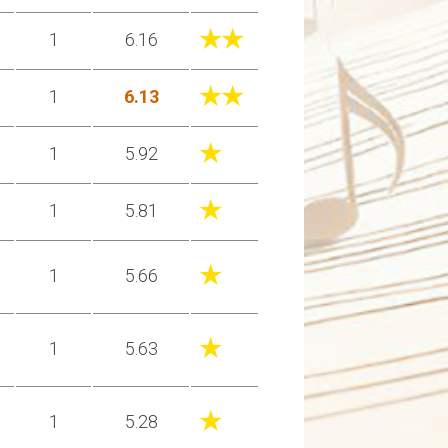
★★
1
6.16
★★
1
6.13
★
1
5.92
★
1
5.81
★
1
5.66
★
1
5.63
★
1
5.28