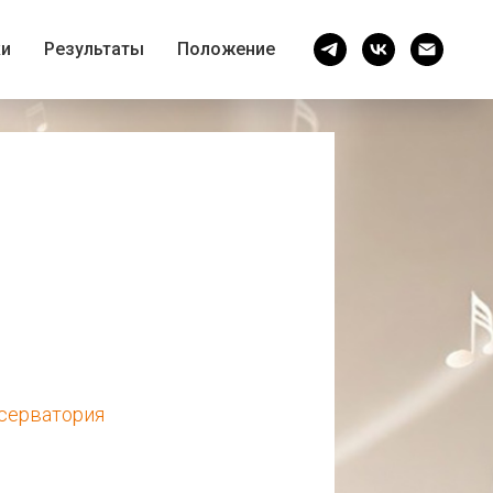
ки
Результаты
Положение
серватория