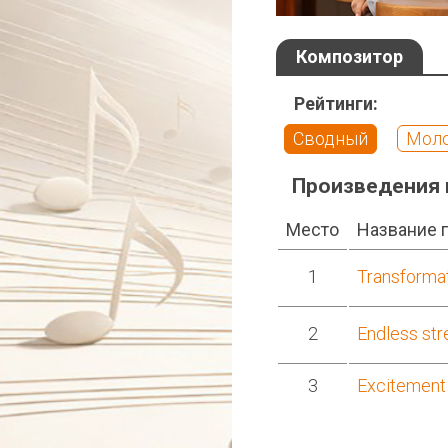
Композитор
Рейтинги:
Сводный
Мол
Произведения 
Место
Название 
1
Transforma
2
Endless st
3
Excitement