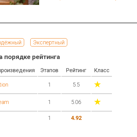
одёжный
Экспертный
в порядке рейтинга
произведения
Этапов
Рейтинг
Класс
★
tion
1
5.5
★
ream
1
5.06
1
4.92