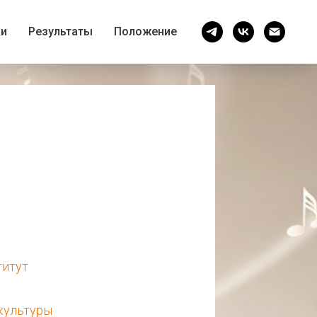
ки
Результаты
Положение
титут
культуры