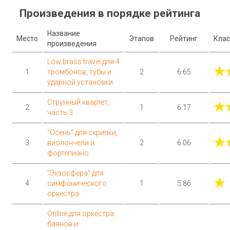
Произведения в порядке рейтинга
Название
Место
Этапов
Рейтинг
Клас
произведения
Low brass travel для 4
★
1
тромбонов, тубы и
2
6.65
ударной установки
Струнный квартет,
★
2
1
6.17
часть 3
"Осень" для скрипки,
★
3
виолончели и
2
6.06
фортепиано
"Экзосфера" для
★
4
симфонического
1
5.86
оркестра
Online для оркестра
баянов и