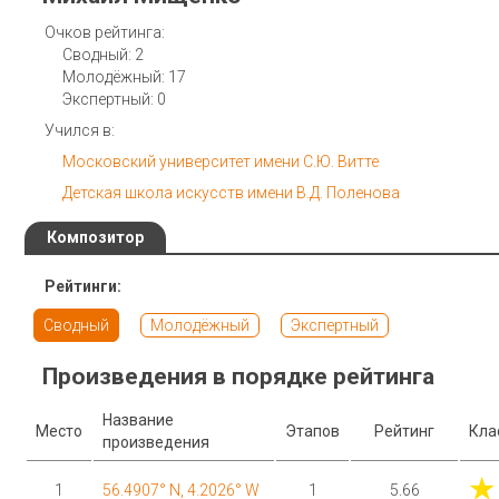
Очков рейтинга:
Сводный: 2
Молодёжный: 17
Экспертный: 0
Учился в:
Московский университет имени С.Ю. Витте
Детская школа искусств имени В.Д. Поленова
Композитор
Рейтинги:
Сводный
Молодёжный
Экспертный
Произведения в порядке рейтинга
Название
Место
Этапов
Рейтинг
Кла
произведения
★
1
56.4907° N, 4.2026° W
1
5.66