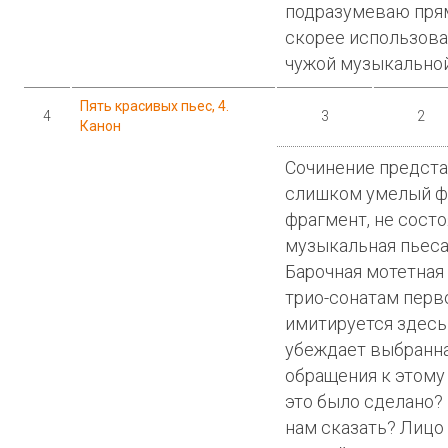
подразумеваю прям
скорее использова
чужой музыкальной
Пять красивых пьес, 4.
4
3
2
Канон
Сочинение предста
слишком умелый ф
фрагмент, не сост
музыкальная пьеса
Барочная мотетная
трио-сонатам перво
имитируется здесь 
убеждает выбранн
обращения к этому 
это было сделано? 
нам сказать? Лицо 