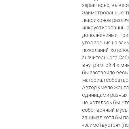
характерно, вывер
Заимствованные ти
лексиконов различ
инкрустированны 
дополнениями, пр
угол зрения на заи
пожеланий: хотелос
значительного Соб
внутри этой 4-х ми
бы заставило весь
материал собраться
Автор умело жонг
единицами разных 
но, хотелось бы, ч
собственный музы
занимал хотя бы по
«заимствуется» (п