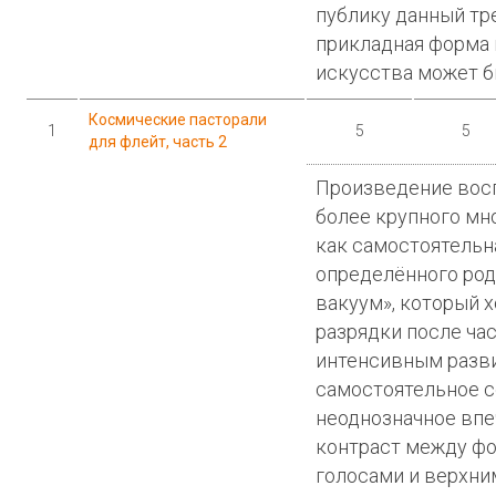
публику данный тр
прикладная форма
искусства может б
Космические пасторали
1
5
5
для флейт, часть 2
Произведение восп
более крупного мно
как самостоятельна
определённого род
вакуум», который 
разрядки после час
интенсивным разви
самостоятельное с
неоднозначное впе
контраст между ф
голосами и верхни