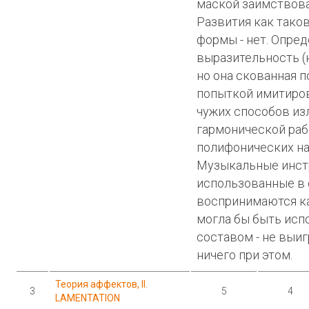
маской заимствова
Развития как таков
формы - нет. Опре
выразительность (н
но она скованная п
попыткой имитиров
чужих способов из
гармонической раб
полифонических на
Музыкальные инст
использованные в 
воспринимаются ка
могла бы быть исп
составом - не выиг
ничего при этом.
Теория аффектов, II.
3
5
4
LAMENTATION