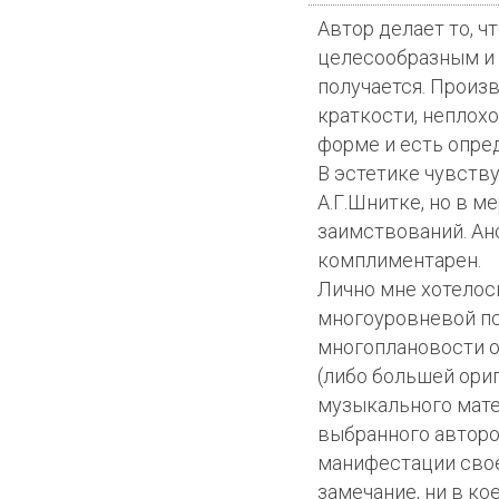
Автор делает то, ч
целесообразным и 
получается. Произ
краткости, неплохо
форме и есть опре
В эстетике чувств
А.Г.Шнитке, но в м
заимствований. Анс
комплиментарен.
Лично мне хотелос
многоуровневой п
многоплановости о
(либо большей ори
музыкального мате
выбранного автор
манифестации свое
замечание, ни в ко