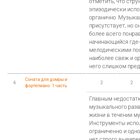
отметить, что стр
эпизодически исп
органично. Музыка
присутствует, но о
более всего понра
начинающийся где-
мелодическими по
наиболее свеж и ор
него слишком пред
Соната для домры и
6
2
2
фортепиано. 1 часть
Главным недостатк
музыкального разви
жизни в течении м
Инструменты испо
ограниченно и одно
нет строго вывере