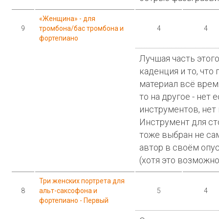
«Женщина» - для
9
тромбона/бас тромбона и
4
4
фортепиано
Лучшая часть этог
каденция и то, что 
материал всё время
то на другое - нет
инструментов, нет
Инструмент для ст
тоже выбран не са
автор в своём опус
(хотя это возможно
Три женских портрета для
8
альт-саксофона и
5
4
фортепиано - Первый