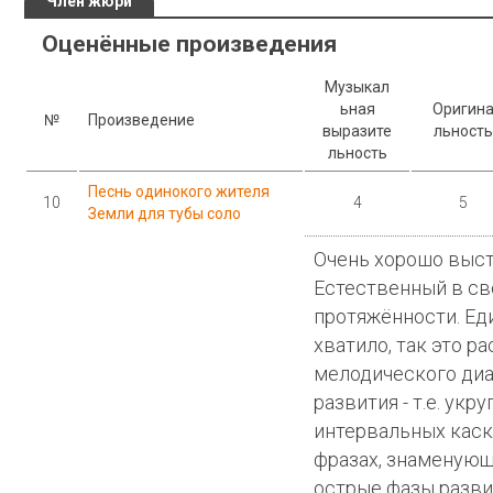
Член жюри
Оценённые произведения
Музыкал
ьная
Оригин
№
Произведение
выразите
льность
льность
Песнь одинокого жителя
10
4
5
Земли для тубы соло
Очень хорошо выст
Естественный в св
протяжённости. Ед
хватило, так это р
мелодического диа
развития - т.е. укр
интервальных каск
фразах, знаменующ
острые фазы разви