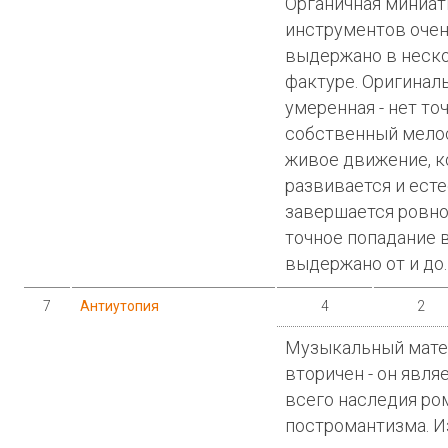
Органичная миниат
инструментов очен
выдержано в неск
фактуре. Оригинал
умеренная - нет то
собственный мелос.
живое движение, к
развивается и ест
завершается ровно 
точное попадание в
выдержано от и до.
7
Антиутопия
4
2
Музыкальный мате
вторичен - он явля
всего наследия ро
постромантизма. И