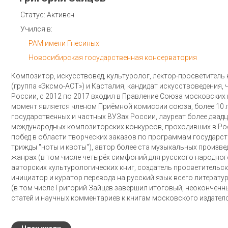
Статус: Активен
Учился в:
РАМ имени Гнесиных
Новосибирская государственная консерватория
Композитор, искусствовед, культуролог, лектор-просветитель
(группа «Эксмо-АСТ») и Касталия, кандидат искусствоведения
России, с 2012 по 2017 входил в Правление Союза московских
момент является членом Приёмной комиссии союза, более 10 л
государственных и частных ВУЗах России, лауреат более двад
международных композиторских конкурсов, проходивших в Ро
побед в области творческих заказов по программам государст
трижды "ноты и квоты"), автор более ста музыкальных произве
жанрах (в том числе четырёх симфоний для русского народного
авторских культурологических книг, создатель просветительско
инициатор и куратор перевода на русский язык всего литерату
(в том числе Григорий Зайцев завершил итоговый, неоконченн
статей и научных комментариев к книгам московского издателс