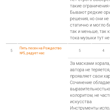
такие ограничения
Бывают редкие ор
решения, но они не
статично и могло б
так и меньше, так 
тока музыки тут не
Пять песен на Рождество
5
5
4
№5, радует нас
За масками хорала,
автора не теряется,
проявляет свои ха
Сочинение обладае
выразительностью
колоритом, не час
искусства.
Инструменты испо