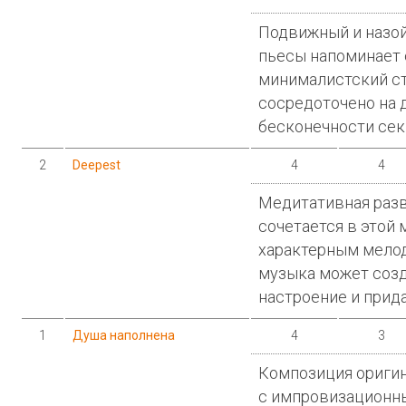
Подвижный и назой
пьесы напоминает
минималистский ст
сосредоточено на 
бесконечности сек
2
Deepest
4
4
Медитативная разв
сочетается в этой
характерным мелод
музыка может созд
настроение и прида
1
Душа наполнена
4
3
Композиция оригин
с импровизационн