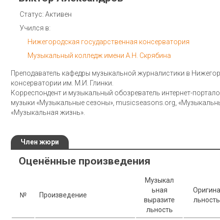
Статус: Активен
Учился в:
Нижегородская государственная консерватория
Музыкальный колледж имени А.Н. Скрябина
Преподаватель кафедры музыкальной журналистики в Нижего
консерватории им. М.И. Глинки.
Корреспондент и музыкальный обозреватель интернет-портало
музыки «Музыкальные сезоны», musicseasons.org, «Музыкальн
«Музыкальная жизнь».
Член жюри
Оценённые произведения
Музыкал
ьная
Оригин
№
Произведение
выразите
льность
льность