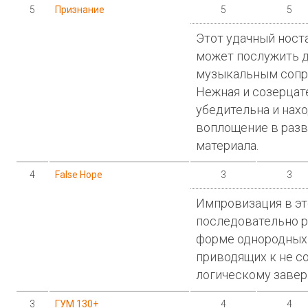
5
Признание
5
5
Этот удачный ност
может послужить 
музыкальным сопр
Нежная и созерцат
убедительна и нах
воплощение в разв
материала.
4
False Hope
3
3
Импровизация в э
последовательно р
форме однородных 
приводящих к не с
логическому заве
3
ГУМ 130+
4
4