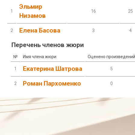
Эльмир
1
16
25
Низамов
Елена Басова
2
3
4
Перечень членов жюри
№
Имя члена жюри
Оценено произведени
Екатерина Шатрова
1
5
Роман Пархоменко
2
0