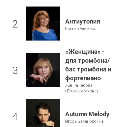
Антиутопия
2
Ксения Акимова
«Женщина» -
для тромбона/
3
бас тромбона и
фортепиано
Жанна Габова
(Джексембекова)
Autumn Melody
4
Игорь Барановский