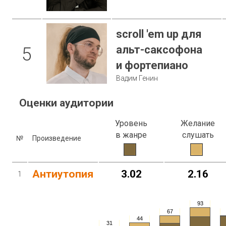
scroll 'em up для
альт-саксофона
5
и фортепиано
Вадим Генин
Оценки аудитории
Уровень
Желание
в жанре
слушать
№
Произведение
Антиутопия
3.02
2.16
1
93
67
44
31