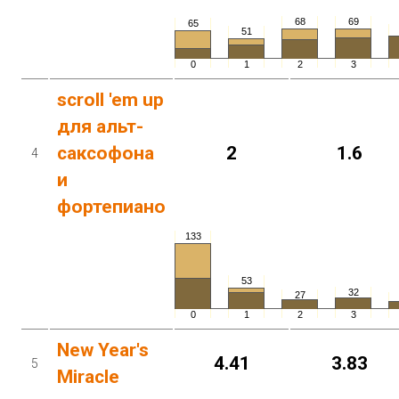
68
69
65
51
0
1
2
3
scroll 'em up
для альт-
саксофона
2
1.6
4
и
фортепиано
133
53
32
27
0
1
2
3
New Year's
4.41
3.83
5
Miracle