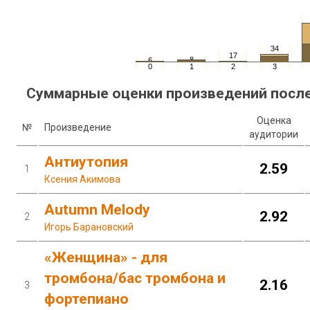
34
17
8
6
0
1
2
3
Суммарные оценки произведений после
Оценка
№
Произведение
аудитории
Антиутопия
2.59
1
Ксения Акимова
Autumn Melody
2.92
2
Игорь Барановский
«Женщина» - для
тромбона/бас тромбона и
2.16
3
фортепиано