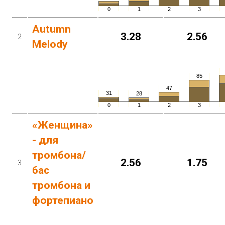
0
1
2
3
Autumn
3.28
2.56
2
Melody
85
47
31
28
0
1
2
3
«Женщина»
- для
тромбона/
2.56
1.75
3
бас
тромбона и
фортепиано