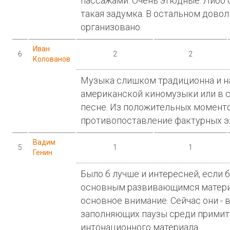
пассажами. Очень этюдные. Либо 
такая задумка. В остальном дово
организовано.
Иван
6
2
2
Колованов
Музыка слишком традиционна и н
американской киномузыки или в с
песне. Из положительных моменто
противопоставление фактурных э
Вадим
5
1
1
Генин
Было б лучше и интересней, если 
основным развивающимся материа
основное внимание. Сейчас они - 
заполняющих паузы среди примит
интонационного материала.