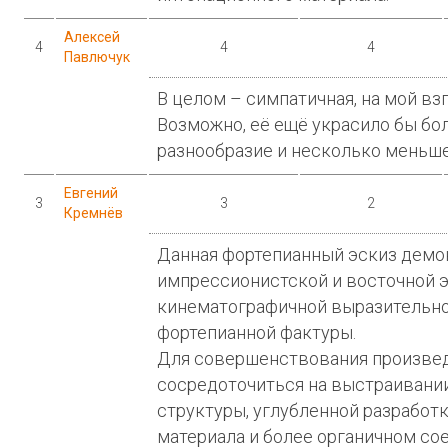
Алексей
4
4
4
Павлючук
В целом – симпатичная, на мой взг
Возможно, её ещё украсило бы б
разнообразие и несколько меньшее
Евгений
3
3
2
Кремнёв
Данная фортепианный эскиз демо
импрессионистской и восточной э
кинематографичной выразительн
фортепианной фактуры.
Для совершенствования произвед
сосредоточиться на выстраивани
структуры, углубленной разработ
материала и более органичном со