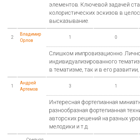
элементов. Ключевой задачей ст
колористических эскизов в цело
высказывание.
Владимир
2
1
0
Орлов
Слишком импровизационно. Лично
индивидуализированного тематизм
в тематизме, так и в его развитии
Андрей
1
3
1
Артемов
Интересная фортепианная миниат
разнообразная фортепианная техни
авторских решений на разных уров
мелодики и т.д.
Средняя