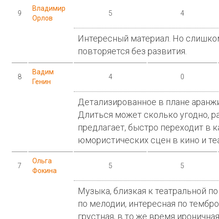
Владимир
9
5
4
Орлов
Интересный материал. Но слишком
повторяется без развития.
Вадим
8
4
0
Генин
Детализированное в плане аранжи
Длиться может сколько угодно, р
предлагает, быстро переходит в 
юмористических сцен в кино и теа
Ольга
7
5
5
Фокина
Музыка, близкая к театральной по 
по мелодии, интересная по тембр
грустная, в то же время ироничная