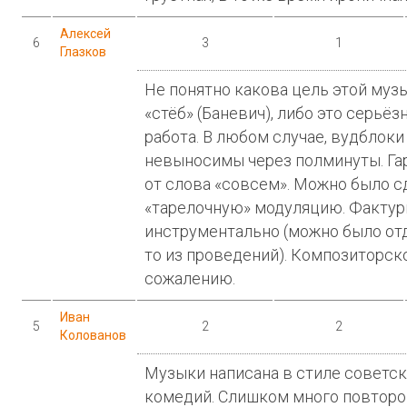
Алексей
6
3
1
Глазков
Не понятно какова цель этой муз
«стёб» (Баневич), либо это серьё
работа. В любом случае, вудблоки
невыносимы через полминуты. Га
от слова «совсем». Можно было с
«тарелочную» модуляцию. Фактурн
инструментально (можно было отд
то из проведений). Композиторско
сожалению.
Иван
5
2
2
Колованов
Музыки написана в стиле советс
комедий. Слишком много повторо