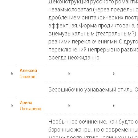
Деконструкция русского романти
незамысловатая (через предельно
дроблением синтаксических постр
эффектная. Форма продиктована, 
внемузыкальным (театральным?) и
резкими переключениями. С друго
переключений непрерывно развив
всегда неожиданно.
Алексей
6
5
5
Глазков
Безошибочно узнаваемый стиль. О
Ирина
5
5
6
Латышева
Необычное сочинение, как будто 
барочные жанры, но с современны
моему восприятию - слишком мног