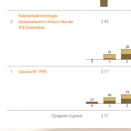
Кировский колледж
2
музыкального искусства им.
3.45
И.В.Казенина
18
11
0
0
1
2
1
Школа № 1995
3.17
73
55
27
0
1
2
Средняя оценка:
3.31