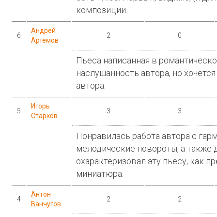
композиции.
Андрей
6
2
0
Артемов
Пьеса написанная в романтическом
наслушанность автора, но хочетс
автора.
Игорь
5
3
3
Старков
Понравилась работа автора с гар
мелодические повороты, а также д
охарактеризовал эту пьесу, как п
миниатюра.
Антон
4
2
2
Ванчугов