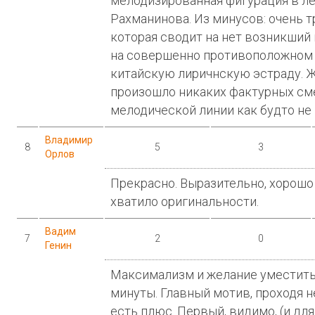
мелодизированная фигурация в л
Рахманинова. Из минусов: очень т
которая сводит на нет возникший
на совершенно противоположном с
китайскую лиричнскую эстраду. Жа
произошло никаких фактурных см
мелодической линии как будто не 
Владимир
8
5
3
Орлов
Прекрасно. Выразительно, хорошо
хватило оригинальности.
Вадим
7
2
0
Генин
Максимализм и желание уместить
минуты. Главный мотив, проходя не
есть плюс. Первый, видимо, (и дл