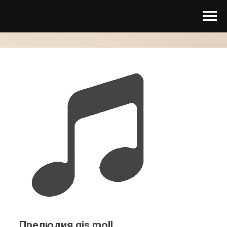
Прелюдия gis moll