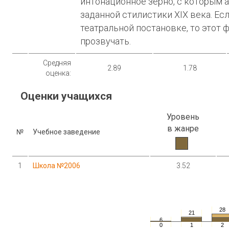
интонационное зерно, с которым а
заданной стилистики XIX века. Ес
театральной постановке, то этот
прозвучать.
Средняя
2.89
1.78
оценка:
Оценки учащихся
Уровень
в жанре
№
Учебное заведение
1
Школа №2006
3.52
28
21
6
0
1
2