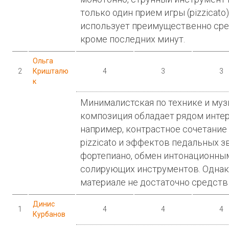
только один прием игры (pizzicato
использует преимущественно сре
кроме последних минут.
Ольга
2
Кришталю
4
3
3
к
Минималистская по технике и му
композиция обладает рядом инте
например, контрастное сочетание
pizzicato и эффектов педальных з
фортепиано, обмен интонационны
солирующих инструментов. Однак
материале не достаточно средств
Динис
1
4
4
4
Курбанов