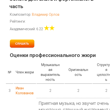
часть
Композитор:
Владимир Орлов
Рейтинги:
★★
Академический: 6.22
Оценки профессионального жюри
Музыкальн
Структ
ая
Оригинальн
я
№
Член жюри
выразитель
ость
целост
ность
ь
Иван
3
2
2
2
Колованов
Приятная музыка, но звучит очень
монотонно, струнный инструмент