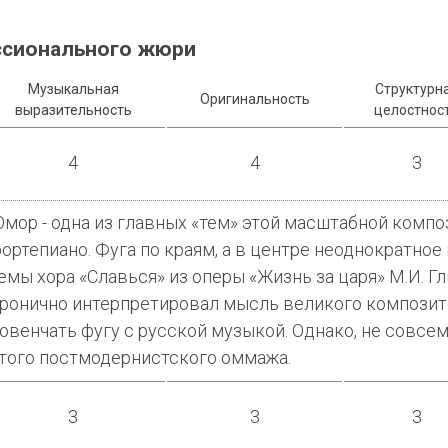
ссионального жюри
Музыкальная
Структурн
Оригинальность
выразительность
целостнос
4
4
3
мор - одна из главных «тем» этой масштабной компо
ортепиано. Фуга по краям, а в центре неоднократно
емы хора «Славься» из оперы «Жизнь за царя» М.И. Г
ронично интерпретировал мысль великого композит
овенчать фугу с русской музыкой. Однако, не совсе
того постмодернистского оммажа.
3
3
3