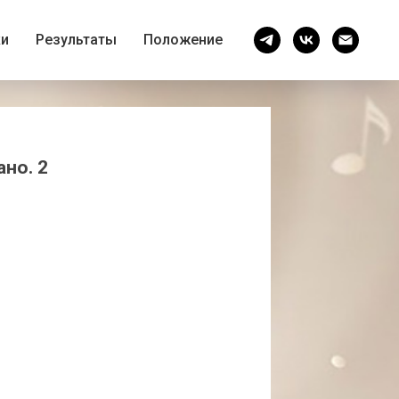
ки
Результаты
Положение
но. 2