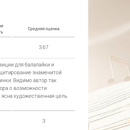
ая
Средняя оценка
ть
3.67
зиции для балалайки и
е цитирование знаменитой
линки. Видимо автор так
ора о возможности
м ясна художественная цель
3