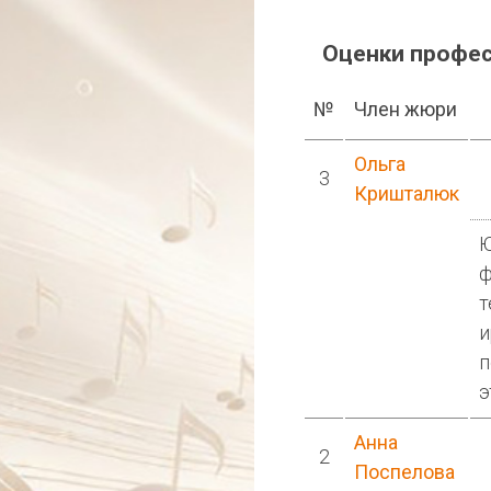
Оценки профе
№
Член жюри
Ольга
3
Кришталюк
Ю
ф
т
и
п
э
Анна
2
Поспелова