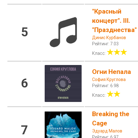
"Красный
концерт". III.
5
"Празднества"
Динис Курбанов
Рейтинг: 7.03
★★★
Класс:
Огни Непала
6
София Круглова
Рейтинг: 6.98
★★
Класс:
Breaking the
Cage
7
Эдуард Малов
Рейтинг: 6.97