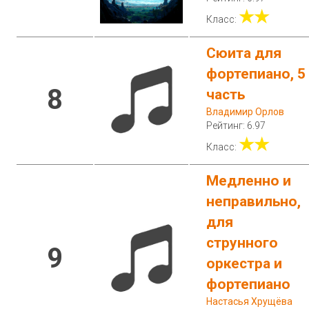
★★
Класс:
Сюита для
фортепиано, 5
8
часть
Владимир Орлов
Рейтинг: 6.97
★★
Класс:
Медленно и
неправильно,
для
струнного
9
оркестра и
фортепиано
Настасья Хрущёва