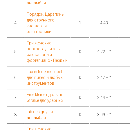
ансамбля
Порядок. Царапины
для струнного
4
1
4.43
квартета и
электроники
Три женских
портрета для альт-
5
0
4.22 + ?
саксофона и
фортепиано - Первый
Lux in tenebris lucet
6
для видео и любых
0
3.47 + ?
инструментов
Eine kleine вдоль по
7
0
3.44 + ?
Straße для ударных
lab design для
8
0
3.09 + ?
ансамбля
Три женских