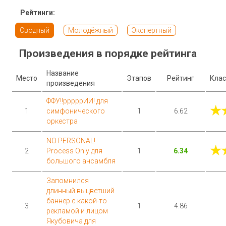
Рейтинги:
Сводный
Молодёжный
Экспертный
Произведения в порядке рейтинга
Название
Место
Этапов
Рейтинг
Клас
произведения
ФФУ!!рррррИИ! для
★
1
симфонического
1
6.62
оркестра
NO PERSONAL!
★
2
Process Only для
1
6.34
большого ансамбля
Запомнился
длинный выцветший
баннер с какой-то
3
1
4.86
рекламой и лицом
Якубовича для