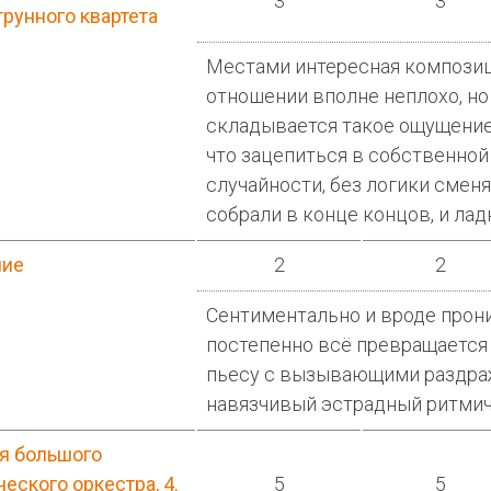
3
3
трунного квартета
Местами интересная композиц
отношении вполне неплохо, но
складывается такое ощущение,
что зацепиться в собственной
случайности, без логики сменя
собрали в конце концов, и лад
ние
2
2
Сентиментально и вроде прон
постепенно всё превращается
пьесу с вызывающими раздра
навязчивый эстрадный ритмич
я большого
еского оркестра, 4.
5
5