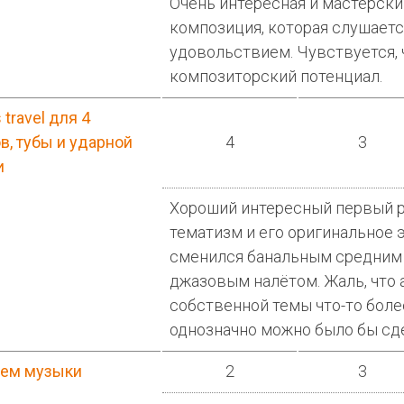
Очень интересная и мастерск
композиция, которая слушаетс
удовольствием. Чувствуется, 
композиторский потенциал.
 travel для 4
в, тубы и ударной
4
3
и
Хороший интересный первый ра
тематизм и его оригинальное 
сменился банальным средним
джазовым налётом. Жаль, что 
собственной темы что-то более
однозначно можно было бы сд
ием музыки
2
3