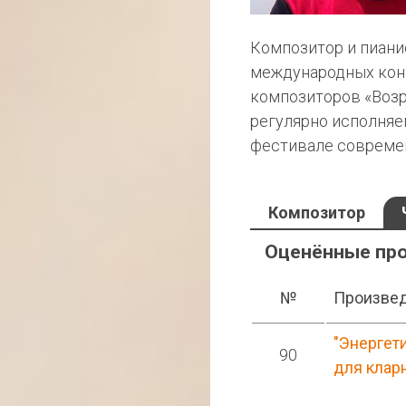
Композитор и пиани
международных конк
композиторов «Возр
регулярно исполняе
фестивале совреме
Композитор
Оценённые пр
№
Произве
"Энергет
90
для клар