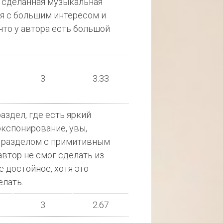
и сделанная музыкальная
я с большим интересом и
что у автора есть большой
3
3.33
здел, где есть яркий
экспонирование, увы,
 разделом с примитивным
автор не смог сделать из
 достойное, хотя это
елать.
3
2.67