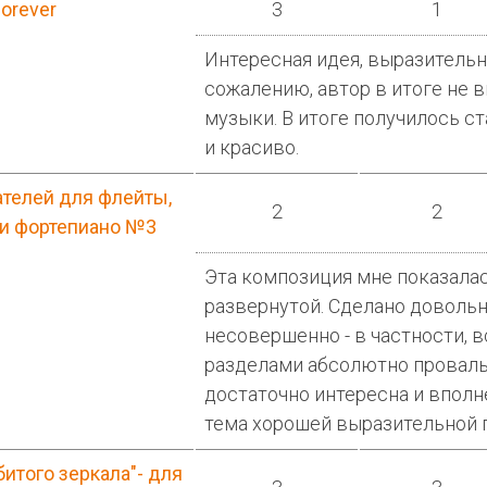
orever
3
1
Интересная идея, выразительна
сожалению, автор в итоге не 
музыки. В итоге получилось ст
и красиво.
ателей для флейты,
2
2
 и фортепиано №3
Эта композиция мне показала
развернутой. Сделано довольн
несовершенно - в частности, 
разделами абсолютно проваль
достаточно интересна и вполн
тема хорошей выразительной 
итого зеркала"- для