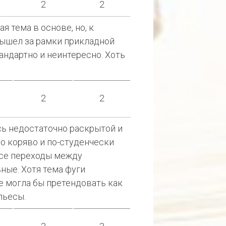
2
2
я тема в основе, но, к
вышел за рамки прикладной
андартно и неинтересно. Хоть
2
2
сь недостаточно раскрытой и
о коряво и по-студенчески
все переходы между
ные. Хотя тема фуги
е могла бы претендовать как
пьесы.