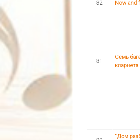
82
Now and f
Семь баг
81
кларнета
"Дом разб