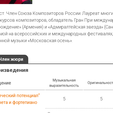
ст. Член Союза Композиторов России. Лауреат мног
урсов композиторов, обладатель Гран При междун
ождение» (Армения) и «Адмиралтейская звезда» (Сан
мой на всероссийских и международных фестивалях, 
нной музыки «Московская осень».
Член жюри
оизведения
Музыкальная
дение
Оригинальнос
выразительность
ический потенциал"
5
5
нета и фортепиано