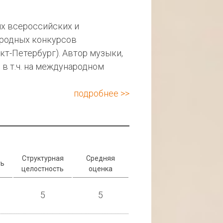
их всероссийских и
ародных конкурсов
кт-Петербург). Автор музыки,
в т.ч. на международном
подробнее >>
Структурная
Средняя
ть
целостность
оценка
5
5