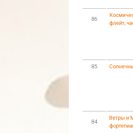
Космичес
86
флейт, ча
85
Солнечны
Ветры и 
84
фортепиа