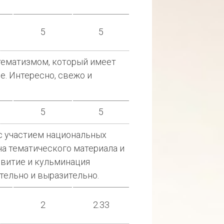
5
5
тематизмом, который имеет
е. Интересно, свежо и
5
5
с участием национальных
а тематического материала и
звитие и кульминация
тельно и выразительно.
2
2.33