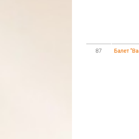
87
Балет "Ва