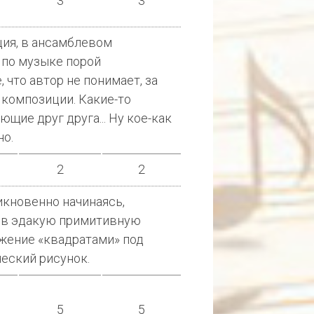
3
3
ия, в ансамблевом
 по музыке порой
 что автор не понимает, за
 композиции. Какие-то
ющие друг друга... Ну кое-как
но.
2
2
икновенно начинаясь,
 в эдакую примитивную
жение «квадратами» под
еский рисунок.
5
5