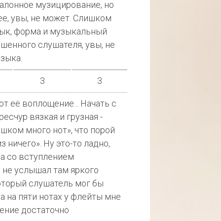
салонное музицирование, но
ее, увы, не может. Слишком
ык, форма и музыкальный
шенного слушателя, увы, не
узыка.
3
3
от её воплощение... Начать с
ресчур вязкая и грузная -
ишком много нот», что порой
 ничего». Ну это-то ладно,
ма со вступлением
я не услышал там яркого
оторый слушатель мог бы
ва на пяти нотах у флейты мне
ление достаточно