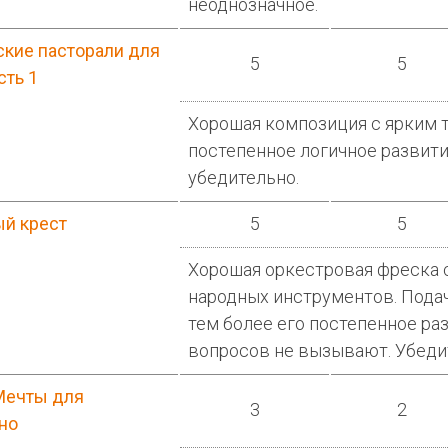
неоднозначное.
кие пасторали для
5
5
сть 1
Хорошая композиция с ярким 
постепенное логичное развити
убедительно.
й крест
5
5
Хорошая оркестровая фреска 
народных инструментов. Подач
тем более его постепенное ра
вопросов не вызывают. Убеди
Мечты для
3
2
но