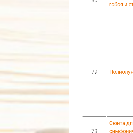
80
гобоя и с
79
Полнолу
Сюита дл
78
симфонич