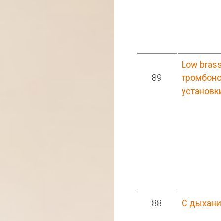
Low brass
89
тромбоно
установк
88
С дыхан