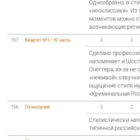
Однообразно, в ст
«неоклассики». Из
моментов можно о
возникающие реги
157
Квартет №1 – IV часть
3
3
Сделано профессио
напоминает и Шост
Онеггера, из-за не
«неживой» озвучки
ощущение стиля му
«Криминальная Росс
156
Полнолуние
2
2
Стилистически нап
типичной российск