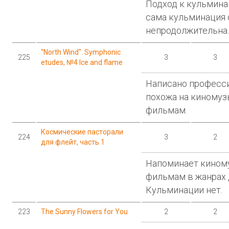
Подход к кульмина
сама кульминация
непродолжительна.
"North Wind". Symphonic
225
3
3
etudes, №4 Ice and flame
Написано професс
похожа на киному
фильмам.
Космические пасторали
224
3
2
для флейт, часть 1
Напоминает кином
фильмам в жанрах 
Кульминации нет.
223
The Sunny Flowers for You
2
2