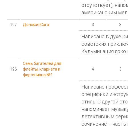
отсутствует), нап
американским мел
197
Донская Сага
3
3
Написано в духе к
советских приклю
Кульминация ярко 
Семь багателей для
196
флейты, кларнета и
4
3
фортепиано №1
Написано професси
специфики инстру
стиль. С другой ст
напоминает музык
детективным сериа
сочинение – часть