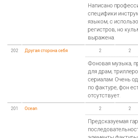
Написано професси
специфики инстру
языком, с использ
регистров, но кул
выражена.
202
Другая сторона себя
2
2
Фоновая музыка, 
для драм, триллер
сериалам. Очень о
по фактуре, фон ес
отсутствует.
201
Ocean
2
2
Предсказуемая га
последовательност
элементы фактуры,