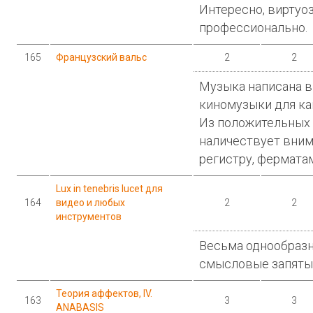
Интересно, виртуоз
профессионально.
165
Французский вальс
2
2
Музыка написана в
киномузыки для ка
Из положительных 
наличествует вни
регистру, ферматам
Lux in tenebris lucet для
164
видео и любых
2
2
инструментов
Весьма однообразн
смысловые запятые,
Теория аффектов, IV.
163
3
3
ANABASIS