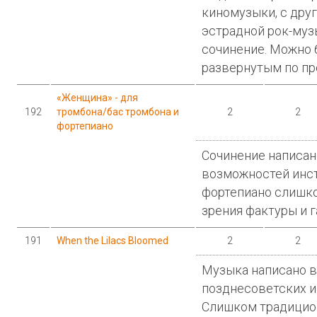
киномузыки, с дру
эстрадной рок-муз
сочинение. Можно 
развернутым по пр
«Женщина» - для
192
тромбона/бас тромбона и
2
2
фортепиано
Сочинение написан
возможностей инст
фортепиано слишко
зрения фактуры и 
191
When the Lilacs Bloomed
2
2
Музыка написано в
позднесоветских и
Слишком традицио