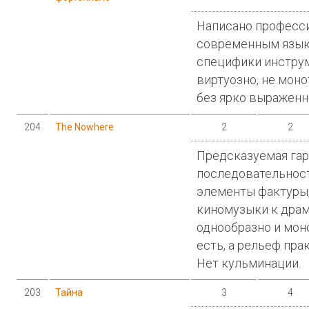
Написано професси
современным язык
специфики инструм
виртуозно, не моно
без ярко выраженн
204
The Nowhere
2
2
Предсказуемая га
последовательност
элементы фактуры,
киномузыки к драм
однообразно и мон
есть, а рельеф пра
Нет кульминации.
203
Тайна
3
4