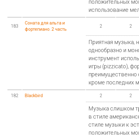
положительных мо
использование мел
Соната для альта и
183
2
2
фортепиано. 2 часть
Приятная музыка, н
однообразно и мон
инструмент исполь
игры (pizzicato), ф
преимущественно 
кроме последних м
182
Blackbird
2
2
Музыка слишком т
в стиле американс
стиле музыки к эст
положительных мо