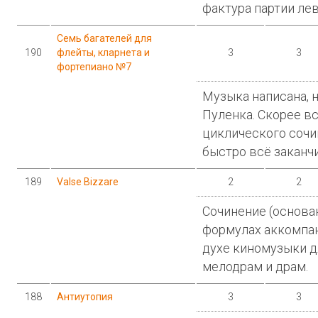
фактура партии лев
Семь багателей для
190
флейты, кларнета и
3
3
фортепиано №7
Музыка написана, н
Пуленка. Скорее вс
циклического сочи
быстро всё заканч
189
Valse Bizzare
2
2
Сочинение (основа
формулах аккомпан
духе киномузыки д
мелодрам и драм.
188
Антиутопия
3
3