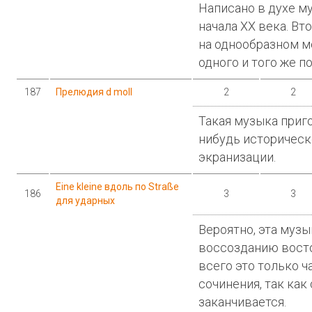
Написано в духе м
начала XX века. Вт
на однообразном 
одного и того же п
187
Прелюдия d moll
2
2
Такая музыка приго
нибудь историческ
экранизации.
Eine kleine вдоль по Straße
186
3
3
для ударных
Вероятно, эта муз
воссозданию восто
всего это только 
сочинения, так ка
заканчивается.