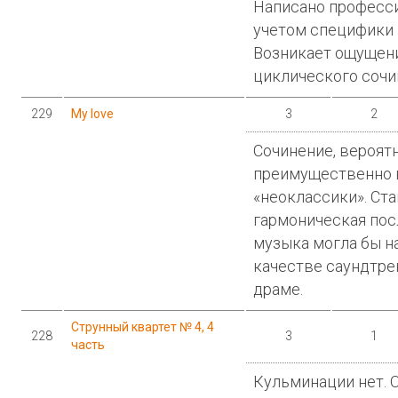
Написано професси
учетом специфики 
Возникает ощущение
циклического сочи
229
My love
3
2
Сочинение, вероятн
преимущественно в
«неоклассики». Ст
гармоническая пос
музыка могла бы н
качестве саундтре
драме.
Струнный квартет № 4, 4
228
3
1
часть
Кульминации нет. 