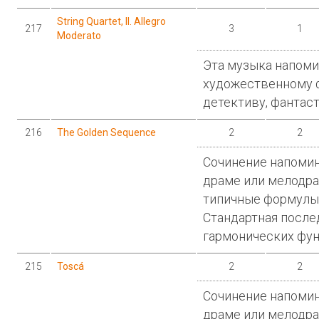
String Quartet, II. Allegro
217
3
1
Moderato
Эта музыка напоми
художественному ф
детективу, фантаст
216
The Golden Sequence
2
2
Сочинение напомин
драме или мелодр
типичные формулы
Стандартная после
гармонических фун
215
Toscá
2
2
Сочинение напомин
драме или мелодра