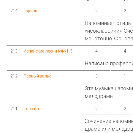
214
Горячо
2
2
Напоминает стиль 
«неоклассики». Оч
монотонно. Фонова
213
Испанские песни №№1-3
4
4
Написано професс
212
Первый вальс
3
1
Эта музыка напоми
мелодраме.
211
Toccata
2
2
Сочинение напомин
драме или мелодр