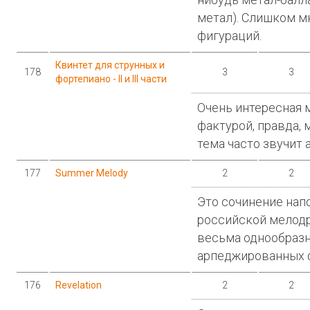
метал). Слишком 
фигураций.
Квинтет для струнных и
178
3
3
фортепиано - II и III части
Очень интересная 
фактурой, правда, 
тема часто звучит
177
Summer Melody
2
2
Это сочинение нап
российской мелодр
весьма однообразн
арпеджированных 
176
Revelation
2
2