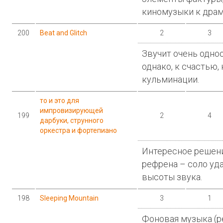
киномузыки к драм
200
Beat and Glitch
2
3
Звучит очень одно
однако, к счастью,
кульминации.
то и это для
импровизирующей
199
2
4
дарбуки, струнного
оркестра и фортепиано
Интересное решени
рефрена – соло уд
высоты звука.
198
Sleeping Mountain
3
1
Фоновая музыка (р