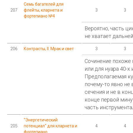
Семь багателей для
207
флейты, кларнета и
3
3
фортепиано №4
Вероятно, часть ци
не хватает дальне
206
Контрасты, II. Мрак и свет
3
3
Сочинение похоже 
или для нуара 40-х 
Предполагаемая к
почему-то явно не 
сечения и не в кон
конце первой мину
часть инструмента
"Энергетический
205
потенциал" для кларнета и
4
4
фортепиано