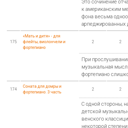
Это сочинение отч
к американским ме
фона весьма одноо
арпеджированных 
«Мать и дитя» - для
175
флейты, виолончели и
2
2
фортепиано
При прослушивании
музыкальная мысль
фортепиано слишко
Соната для домры и
174
2
2
фортепиано. 3 часть
С одной стороны, 
детской музыкальн
венского классициз
некоторой степени 