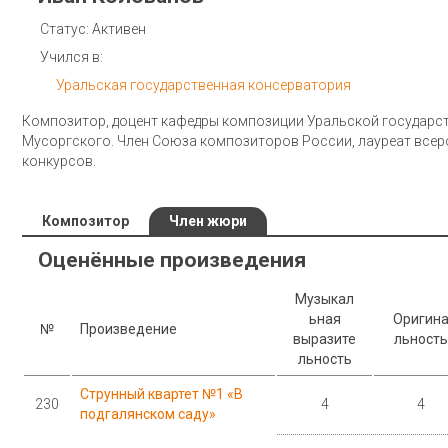
Статус: Активен
Учился в:
Уральская государственная консерватория
Композитор, доцент кафедры композиции Уральской государст
Мусоргского. Член Союза композиторов России, лауреат все
конкурсов.
Композитор
Член жюри
Оценённые произведения
Музыкал
ьная
Оригин
№
Произведение
выразите
льность
льность
Струнный квартет №1 «В
230
4
4
подгалянском саду»