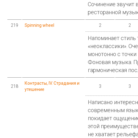
Сочинение звучит 
ресторанной музык
219
Spinning wheel
2
2
Напоминает стиль 
«неоклассики». Оч
монотонно с точки
Фоновая музыка. 
гармоническая пос
Контрасты, IV. Страдания и
218
3
3
утешение
Написано интересн
современным языко
покидает ощущение 
этой преимуществ
не хватает рельефа