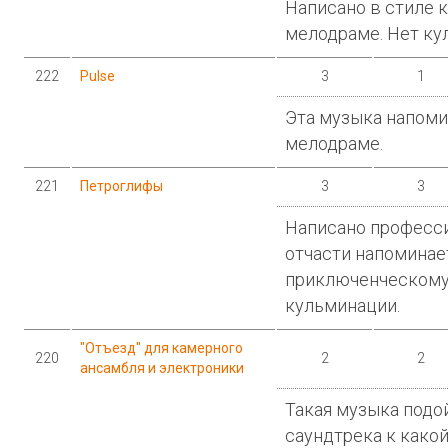
Написано в стиле 
мелодраме. Нет ку
222
Pulse
3
1
Эта музыка напоми
мелодраме.
221
Петроглифы
3
3
Написано професси
отчасти напоминае
приключенческому
кульминации.
"Отъезд" для камерного
220
2
2
ансамбля и электроники
Такая музыка подо
саундтрека к како