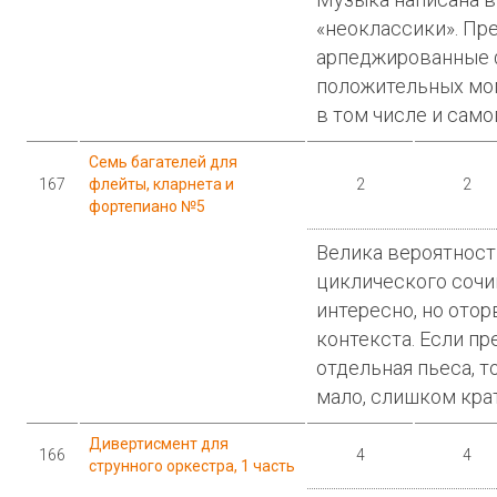
«неоклассики». Пр
арпеджированные 
положительных мо
в том числе и само
Семь багателей для
167
флейты, кларнета и
2
2
фортепиано №5
Велика вероятность
циклического сочи
интересно, но отор
контекста. Если пр
отдельная пьеса, т
мало, слишком кра
Дивертисмент для
166
4
4
струнного оркестра, 1 часть