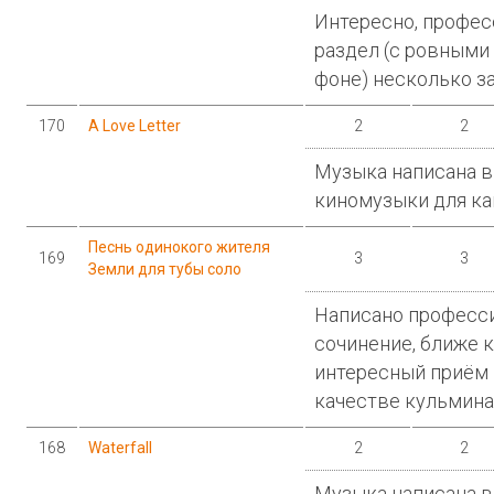
Интересно, профес
раздел (с ровными
фоне) несколько зат
170
A Love Letter
2
2
Музыка написана в
киномузыки для ка
Песнь одинокого жителя
169
3
3
Земли для тубы соло
Написано професси
сочинение, ближе 
интересный приём 
качестве кульмина
168
Waterfall
2
2
Музыка написана в