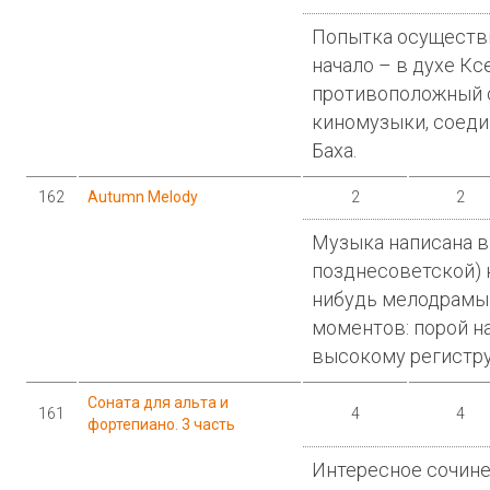
Попытка осуществи
начало – в духе Кс
противоположный с
киномузыки, соеди
Баха.
162
Autumn Melody
2
2
Музыка написана в
позднесоветской) 
нибудь мелодрамы
моментов: порой н
высокому регистру
Соната для альта и
161
4
4
фортепиано. 3 часть
Интересное сочине