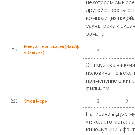
некотором смысле 
другой стороны сти
композиция подойд
саундтрека к экра
романа.
Менуэт Терпсихоры (Из к/ф
227
3
1
«Онегин»)
Эта музыка напоми
половины 18 века, 
применение в кин
фильмам.
226
Этюд Море
3
3
Написано в духе м
«тяжелого металла»
киномузыки к фан