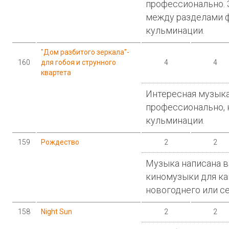
профессионально.
между разделами ф
кульминации.
"Дом разбитого зеркала"-
160
для гобоя и струнного
4
4
квартета
Интересная музыка
профессионально, 
кульминации.
159
Рождество
2
2
Музыка написана в
киномузыки для ка
новогоднего или с
158
Night Sun
2
2