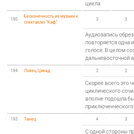
цикла.
Бесконечность из музыки к
195
3
3
спектаклю "Каф"
Аудиозапись обрез
повторяется одна и
голосе. В целом с
дальневосточной 
194
Ловец Цикад
2
2
Скорее всего это ч
циклического сочи
вполне подошла бы
приключенческого 
193
Танец
4
3
С одной стороны п