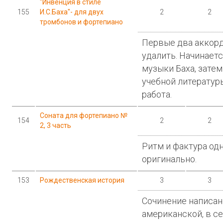
"Инвенция в стиле
155
И.С.Баха"- для двух
2
2
тромбонов и фортепиано
Первые два аккор
удалить. Начинаетс
музыки Баха, затем
учебной литератур
работа.
Соната для фортепиано №
154
2
2
2, 3 часть
Ритм и фактура од
оригинально.
153
Рождественская история
3
3
Сочинение написан
американской, в с