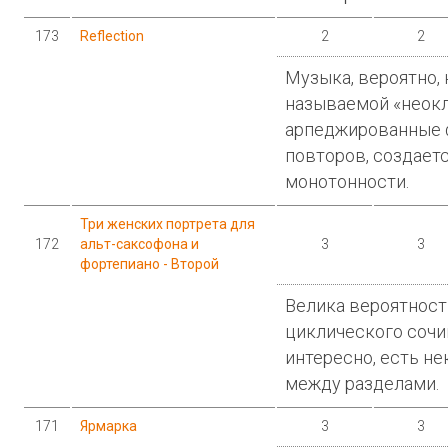
173
Reflection
2
2
Музыка, вероятно, 
называемой «неок
арпеджированные 
повторов, создает
монотонности.
Три женских портрета для
172
альт-саксофона и
3
3
фортепиано - Второй
Велика вероятность
циклического сочи
интересно, есть н
между разделами.
171
Ярмарка
3
3