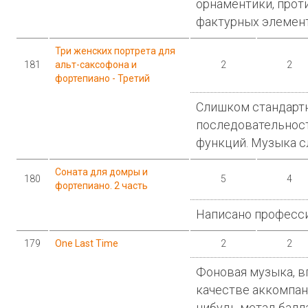
орнаментики, прот
фактурных элемент
Три женских портрета для
181
альт-саксофона и
2
2
фортепиано - Третий
Слишком стандарт
последовательнос
функций. Музыка с
Соната для домры и
180
5
4
фортепиано. 2 часть
Написано професси
179
One Last Time
2
2
Фоновая музыка, в
качестве аккомпан
нибудь метал-балл